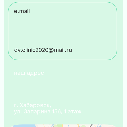
«Клиника здоровых ног»
ИНН 2722130147
ОГРН 1192724024690
от 22 ноября 2019
Лицензия № ЛО-27-01-002983 выдана 27.08.2020
Министерством здравоохранения Хабаровского
края ул. Муравьева-Амурского, 32, Хабаровск,
Хабаровский край, 680000
Телефон: 8 (421) 240-23-22
ИНН 2721026023
Вся информация, включая цены,
представлена для ознакомления
и не является публичной офертой
(ст. 435 ГК РФ, ст. 437 ГК РФ)
разработка сайта
Клиника
здоровых ног
© 2021—2026 ООО «Клиника здоровых ног» Все материалы,
размещенные на сайте, являются объектами авторского
права, принадлежащими ООО «Клиника здоровых ног»