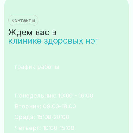
Меню
версия для
прайс
слабовидящих
врачи
расписание
Наши соц сети
о клинике
контакты
отзывы
статьи
вакансии