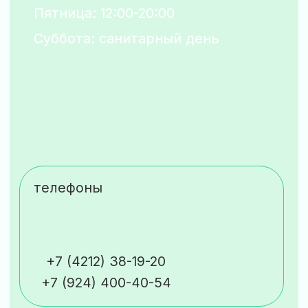
Направления
заболевания сердечно-
сосудистой системы
заболевания артерий и вен нижних
конечностей
заболевания лимфатической
системы
заболевания опорно-
двигательной системы
Информация
о медицинской организации
правовая информация
пользовательское соглашение
политика обработки cookie
согласие на обработку персрнальных
данных cookie
политика конфиденциальности
согласие на обработку
персональных данных
Общество с ограниченной
ответственностью