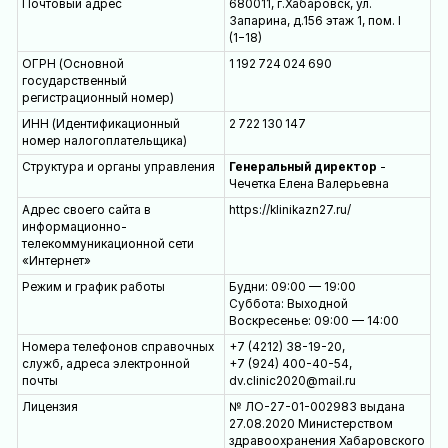
Полное наименование
Общество с ограниченн
ответственностью «Кли
здоровых ног»
Место нахождения:
680011,г.Хабаровск, ул.
Юридический адрес
Запарина, д.156 этаж 1, п
(1−18)
Место нахождения:Фактический
680011, г.Хабаровск, ул.
адрес
Запарина, д.156 этаж 1, п
(1−18)
Почтовый адрес
680011, г.Хабаровск, ул.
Запарина, д.156 этаж 1, п
(1−18)
ОГРН (Основной
1 192 724 024 690
государственный
регистрационный номер)
ИНН (Идентификационный
2 722 130 147
номер налогоплательщика)