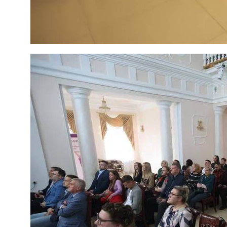
Выберите желаемую дату
Я подтверждаю ознакомление и даю
Согласие
на
обработку моих персональных данных в порядке и
на условиях, указанных в
Политике персональных
данных
записаться