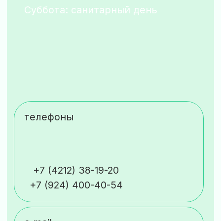
края ул. Муравьева-Амурского, 32, Хабаровск,
Хабаровский край, 680000
Телефон: 8 (421) 240-23-22
ИНН 2721026023
Вся информация, включая цены,
представлена для ознакомления
и не является публичной офертой
(ст. 435 ГК РФ, ст. 437 ГК РФ)
разработка сайта
Клиника
здоровых ног
© 2021—2026 ООО «Клиника здоровых ног» Все материалы,
размещенные на сайте, являются объектами авторского
права, принадлежащими ООО «Клиника здоровых ног»