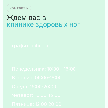
конечностей
заболевания лимфатической
системы
заболевания опорно-
двигательной системы
Информация
о медицинской организации
правовая информация
пользовательское соглашение
политика обработки cookie
согласие на обработку персрнальных
данных cookie
политика конфиденциальности
согласие на обработку
персональных данных
Общество с ограниченной
ответственностью
«Клиника здоровых ног»
ИНН 2722130147
ОГРН 1192724024690
от 22 ноября 2019
Лицензия № ЛО-27-01-002983 выдана 27.08.2020
Министерством здравоохранения Хабаровского