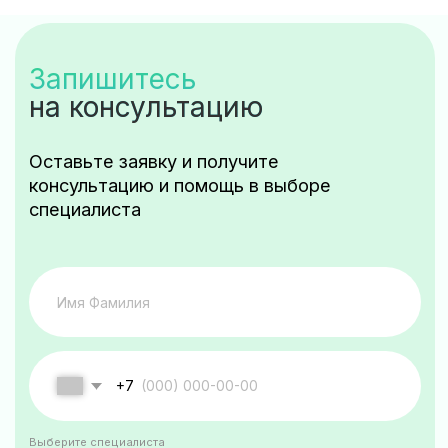
Суббота: санитарный день
телефоны
+7 (4212) 38-19-20
+7 (924) 400-40-54
e.mail
dv.clinic2020@mail.ru