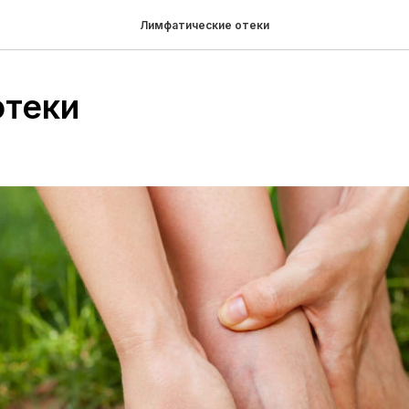
Лимфатические отеки
отеки