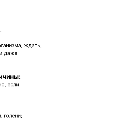
.
рганизма, ждать,
 и даже
ичины:
о, если
, голени;