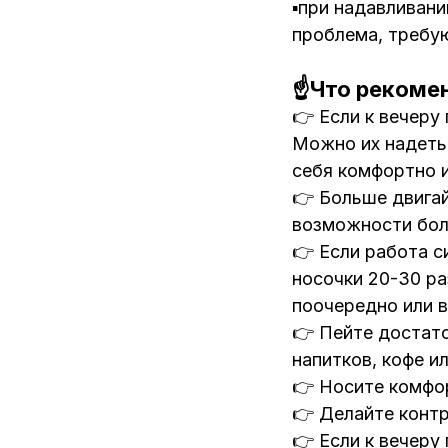
▪️при надавливан
проблема, требую
☝️Что рекоме
👉 Если к вечеру
Можно их надеть 
себя комфортно и
👉 Больше двигай
возможности бол
👉 Если работа с
носочки 20-30 ра
поочередно или в
👉 Пейте достато
напитков, кофе ил
👉 Носите комфор
👉 Делайте контр
👉 Если к вечеру