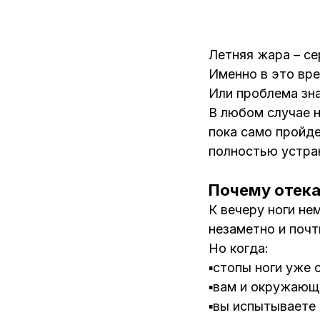
Летняя жара – се
Именно в это вре
Или проблема зн
В любом случае н
пока само пройд
полностью устра
Почему отека
К вечеру ноги не
незаметно и поч
Но когда:
▪️стопы ноги уже
▪️вам и окружающ
▪️вы испытываете