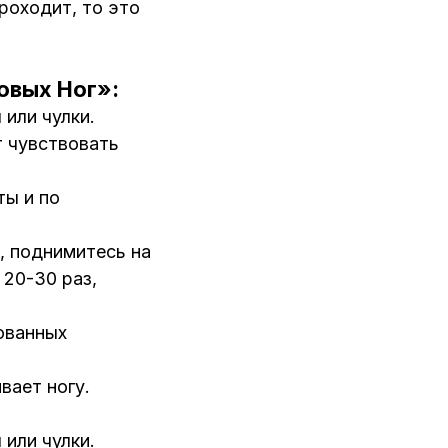
проходит, то это
овых Ног»:
 или чулки.
т чувствовать
ты и по
, поднимитесь на
 20-30 раз,
ованных
вает ногу.
 или чулки.