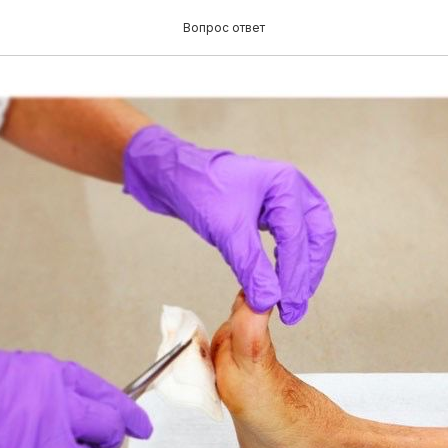
еская стопа – это приго
Вопрос ответ