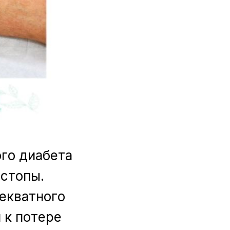
го диабета
 стопы.
декватного
 к потере