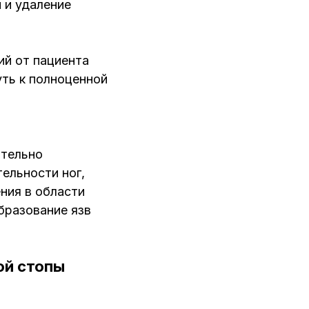
 и удаление
ий от пациента
уть к полноценной
ательно
ельности ног,
ния в области
бразование язв
ой стопы