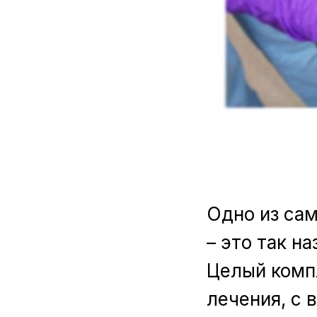
Одно из са
– это так н
Целый компл
лечения, с