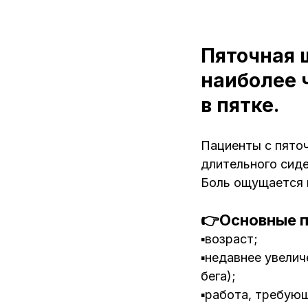
Пяточная 
наиболее 
в пятке.
Пациенты с пяточ
длительного сиде
Боль ощущается 
👉Основные п
▪️возраст;
▪️недавнее увели
бега);
▪️работа, требую