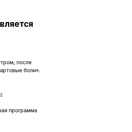
вляется
тром, после
тартовые боли».
:
овая программа