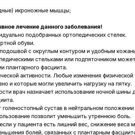
;
гидные) икроножные мышцы;
ное лечение данного заболевания!
идуально подобранных ортопедических стелек.
ртной обуви.
 подошвой с округлым контуром и удобным кожан
опедическими стельками или подпяточником может
ии плантарного фасциита.
ческой активности. Любые изменения физической 
но и которые могли увеличить нагрузку на пятку.
сти врач назначает использование ночной шины 
иита.
 голеностопный сустав в нейтральном положении 
пользование позволит уменьшить утреннюю боль.
если у пациента есть лишний вес, снижение веса 
еньшения болей, связанных с плантарным фасциит