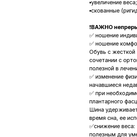
▪️увеличение веса
▪️скованные (ри
❗️
ВАЖНО непрерыв
✅ ношение индив
✅ ношение комфо
Обувь с жесткой
сочетании с орт
полезной в лечен
✅ изменение физи
начавшиеся недав
✅ при необходимо
плантарного фасц
Шина удерживает
время сна, ее ис
✅снижение веса: 
полезным для ум