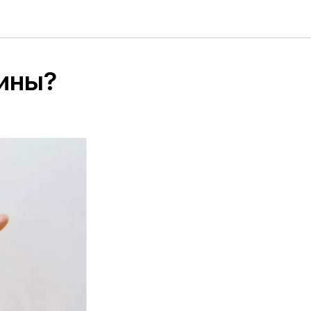
чины?