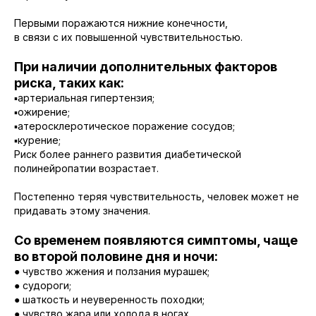
Первыми поражаются нижние конечности,
в связи с их повышенной чувствительностью.
При наличии дополнительных факторов
риска, таких как:
▪️артериальная гипертензия;
▪️ожирение;
▪️атеросклеротическое поражение сосудов;
▪️курение;
Риск более раннего развития диабетической
полинейропатии возрастает.
Постепенно теряя чувствительность, человек может не
придавать этому значения.
Со временем появляются симптомы, чаще
во второй половине дня и ночи:
● чувство жжения и ползания мурашек;
● судороги;
● шаткость и неуверенность походки;
● чувство жара или холода в ногах.