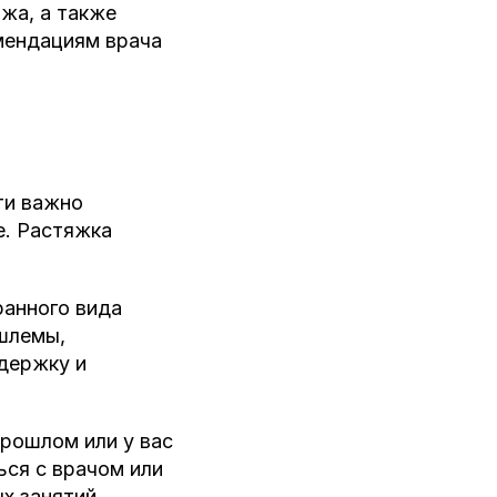
жа, а также
мендациям врача
ти важно
е. Растяжка
анного вида
 шлемы,
ддержку и
прошлом или у вас
ься с врачом или
х занятий