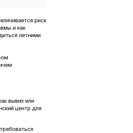
величивается риск
вмы и как
адиться летними
ром
ичем
как вывих или
нский центр для
отребоваться