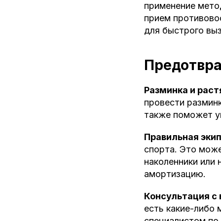
применение метод
прием противово
для быстрого вы
Предотвр
Разминка и раст
провести разминк
также поможет у
Правильная эки
спорта. Это може
наколенники или 
амортизацию.
Консультация с 
есть какие-либо
специалистом по 