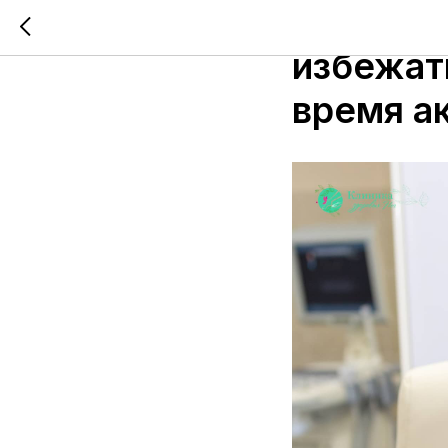
Летние 
избежат
время а